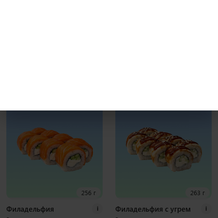
231 г
241 г
Бекон гриль
Калифорния с крабом
i
i
Рис, нори, креммета, японский
Рис, нори, креммета, огурец, краб,
омлет, курица хк, бекон, соус гриль
тобико Наборы к роллам идут
Наборы к роллам идут отдельно
отдельно
8 шт
8 шт
400
₽
370
₽
В корзину
В корзину
256 г
263 г
Филадельфия
Филадельфия с угрем
i
i