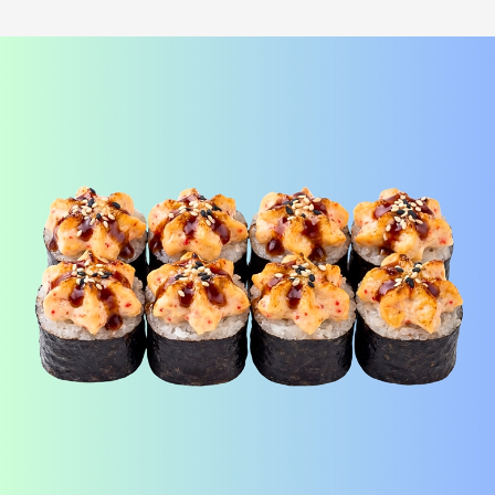
Лосось терияки Хот
шримп хот под манго
i
под соусом медово-
чили
i
горчичный
Рис, нори, креммета, лосось,
Рис, нори, креммета, огурец,
японский омлет, соус медово-
креветка, соус манго-чили Наборы
горчичный Наборы к роллам идут
к роллам идут отдельно
отдельно
390
₽
440
₽
В корзину
В корзину
173 г
183 г
БУРРИТО БЕКОН
БУРРИТО ЦЕЗАРЬ
i
i
Рис, нори, чеддер, бекон, огурец,
Рис, нори, курица, айсберг,