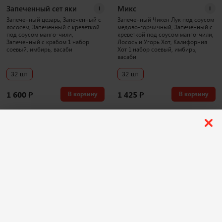
Запеченный сет яки
Микс
i
i
Запеченный цезарь, Запеченный с
Запеченный Чикен Лук под соусом
лососем, Запеченный с креветкой
медово-горчичный, Запеченный с
под соусом манго-чили,
креветкой под соусом манго-чили,
Запеченный с крабом 1 набор
Лосось и Угорь Хот, Калифорния
соевый, имбирь, васаби
Хот 1 набор соевый, имбирь,
васаби
32 шт
32 шт
1 600
₽
1 425
₽
В корзину
В корзину
1043 г
3886 г