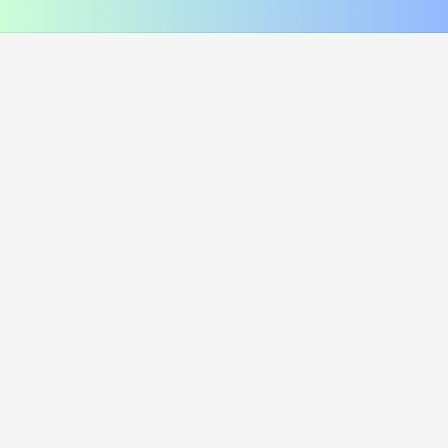
соус сырный, соус унаги
помидор, соус цезарь, пармезан
420
₽
470
₽
В корзину
В корзину
216 г
249 г
Лосось и угорь Хот
Курица и лук Хот
i
i
Рис, нори, креммета, лосось хк,
Рис, нори, креммета, огурец,
угорь, танкацу, кимчи, кунжут
курица, танкацу, лук зеленый,
Наборы к роллам идут отдельно
спайси, лук фри Наборы к роллам
идут отдельно
450
₽
385
₽
В корзину
В корзину