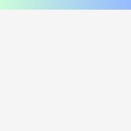
соус сырный, соус унаги
помидор, соус цезарь, пармезан
420
₽
470
₽
В корзину
В корзину
216 г
249 г
Лосось и угорь Хот
Курица и лук Хот
i
i
Рис, нори, креммета, лосось хк,
Рис, нори, креммета, огурец,
угорь, танкацу, кимчи, кунжут
курица, танкацу, лук зеленый,
Наборы к роллам идут отдельно
спайси, лук фри Наборы к роллам
идут отдельно
450
₽
385
₽
В корзину
В корзину