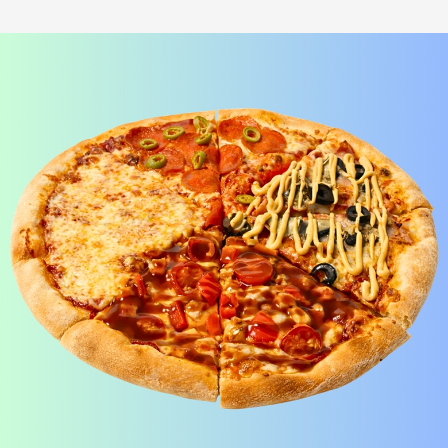
Лосось терияки Хот
шримп хот под манго
i
под соусом медово-
чили
i
горчичный
Рис, нори, креммета, лосось,
Рис, нори, креммета, огурец,
японский омлет, соус медово-
креветка, соус манго-чили Наборы
горчичный Наборы к роллам идут
к роллам идут отдельно
отдельно
390
₽
440
₽
В корзину
В корзину
173 г
183 г
БУРРИТО БЕКОН
БУРРИТО ЦЕЗАРЬ
i
i
Рис, нори, чеддер, бекон, огурец,
Рис, нори, курица, айсберг,