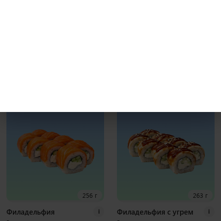
231 г
241 г
Бекон гриль
Калифорния с крабом
i
i
Рис, нори, креммета, японский
Рис, нори, креммета, огурец, краб,
омлет, курица хк, бекон, соус гриль
тобико Наборы к роллам идут
Наборы к роллам идут отдельно
отдельно
8 шт
8 шт
400
₽
370
₽
В корзину
В корзину
256 г
263 г
Филадельфия
Филадельфия с угрем
i
i