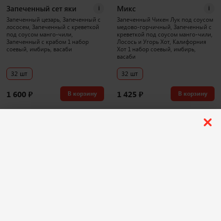
Запеченный сет яки
Микс
i
i
Запеченный цезарь, Запеченный с
Запеченный Чикен Лук под соусом
лососем, Запеченный с креветкой
медово-горчичный, Запеченный с
под соусом манго-чили,
креветкой под соусом манго-чили,
Запеченный с крабом 1 набор
Лосось и Угорь Хот, Калифорния
соевый, имбирь, васаби
Хот 1 набор соевый, имбирь,
васаби
32 шт
32 шт
1 600
₽
1 425
₽
В корзину
В корзину
1043 г
3886 г