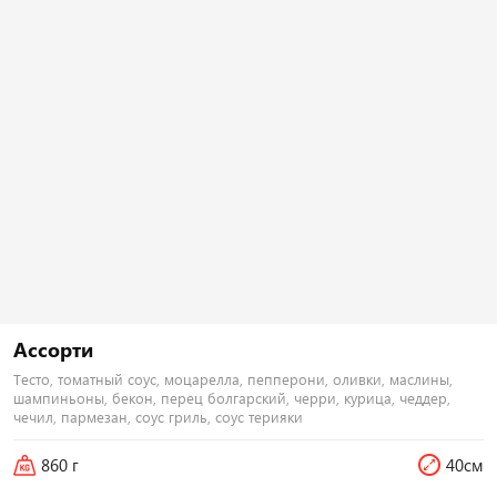
Тортилья, рис, креммета, курица хк,
Тортилья, рис, креммета, японский
бекон, огурец, помидор, лук
омлет, тунец, лосось хк, тонкацу,
зеленый, соус гриль Наборы к
соус унаги Наборы к роллам идут
роллам идут отдельно
отдельно
440
₽
500
₽
В корзину
В корзину
Ассорти
251 г
Тесто, томатный соус, моцарелла, пепперони, оливки, маслины,
шампиньоны, бекон, перец болгарский, черри, курица, чеддер,
Цезарь флай
i
чечил, пармезан, соус гриль, соус терияки
Тортилья, рис, креммета, курица хк,
айсберг, помидор, пармезан, соус
860 г
40
см
цезарь, сухари панко Наборы к
роллам идут отдельно