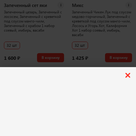
Запеченный сет яки
Микс
i
i
Запеченный цезарь, Запеченный с
Запеченный Чикен Лук под соусом
лососем, Запеченный с креветкой
медово-горчичный, Запеченный с
под соусом манго-чили,
креветкой под соусом манго-чили,
Запеченный с крабом 1 набор
Лосось и Угорь Хот, Калифорния
соевый, имбирь, васаби
Хот 1 набор соевый, имбирь,
васаби
32 шт
32 шт
1 600
₽
1 425
₽
В корзину
В корзину
1043 г
3886 г