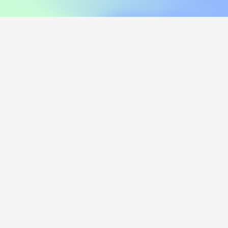
соус сырный, соус унаги
помидор, соус цезарь, пармезан
420
₽
470
₽
В корзину
В корзину
216 г
249 г
Лосось и угорь Хот
Курица и лук Хот
i
i
Рис, нори, креммета, лосось хк,
Рис, нори, креммета, огурец,
угорь, танкацу, кимчи, кунжут
курица, танкацу, лук зеленый,
Наборы к роллам идут отдельно
спайси, лук фри Наборы к роллам
идут отдельно
450
₽
385
₽
В корзину
В корзину