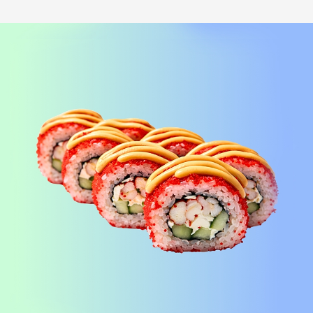
Лосось терияки Хот
шримп хот под манго
i
под соусом медово-
чили
i
горчичный
Рис, нори, креммета, лосось,
Рис, нори, креммета, огурец,
японский омлет, соус медово-
креветка, соус манго-чили Наборы
горчичный Наборы к роллам идут
к роллам идут отдельно
отдельно
390
₽
440
₽
В корзину
В корзину
173 г
183 г
БУРРИТО БЕКОН
БУРРИТО ЦЕЗАРЬ
i
i
Рис, нори, чеддер, бекон, огурец,
Рис, нори, курица, айсберг,