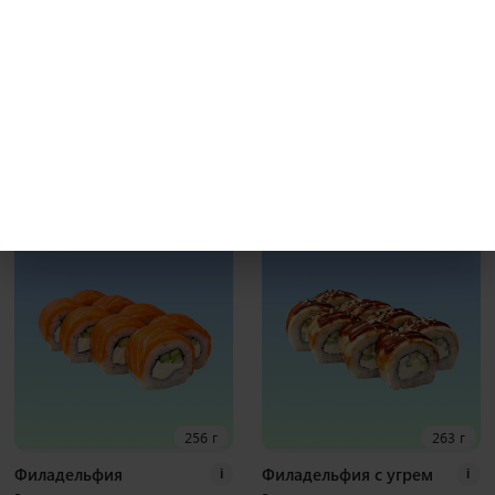
231 г
241 г
Бекон гриль
Калифорния с крабом
i
i
Рис, нори, креммета, японский
Рис, нори, креммета, огурец, краб,
омлет, курица хк, бекон, соус гриль
тобико Наборы к роллам идут
Наборы к роллам идут отдельно
отдельно
8 шт
8 шт
400
₽
370
₽
В корзину
В корзину
256 г
263 г
Филадельфия
Филадельфия с угрем
i
i