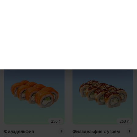
231 г
241 г
Бекон гриль
Калифорния с крабом
i
i
Рис, нори, креммета, японский
Рис, нори, креммета, огурец, краб,
омлет, курица хк, бекон, соус гриль
тобико Наборы к роллам идут
Наборы к роллам идут отдельно
отдельно
8 шт
8 шт
400
₽
370
₽
В корзину
В корзину
256 г
263 г
Филадельфия
Филадельфия с угрем
i
i