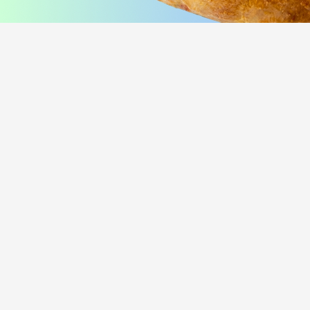
соус сырный, соус унаги
помидор, соус цезарь, пармезан
420
₽
470
₽
В корзину
В корзину
216 г
249 г
Лосось и угорь Хот
Курица и лук Хот
i
i
Рис, нори, креммета, лосось хк,
Рис, нори, креммета, огурец,
угорь, танкацу, кимчи, кунжут
курица, танкацу, лук зеленый,
Наборы к роллам идут отдельно
спайси, лук фри Наборы к роллам
идут отдельно
450
₽
385
₽
В корзину
В корзину