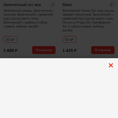
Запеченный сет яки
Микс
i
i
Запеченный цезарь, Запеченный с
Запеченный Чикен Лук под соусом
лососем, Запеченный с креветкой
медово-горчичный, Запеченный с
под соусом манго-чили,
креветкой под соусом манго-чили,
Запеченный с крабом 1 набор
Лосось и Угорь Хот, Калифорния
соевый, имбирь, васаби
Хот 1 набор соевый, имбирь,
васаби
32 шт
32 шт
1 600
₽
1 425
₽
В корзину
В корзину
1043 г
3886 г