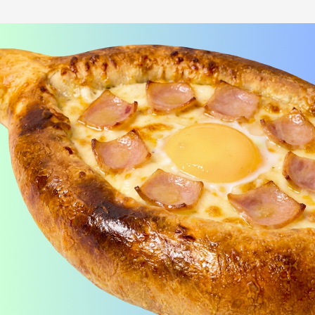
Лосось терияки Хот
шримп хот под манго
i
под соусом медово-
чили
i
горчичный
Рис, нори, креммета, лосось,
Рис, нори, креммета, огурец,
японский омлет, соус медово-
креветка, соус манго-чили Наборы
горчичный Наборы к роллам идут
к роллам идут отдельно
отдельно
390
₽
440
₽
В корзину
В корзину
173 г
183 г
БУРРИТО БЕКОН
БУРРИТО ЦЕЗАРЬ
i
i
Рис, нори, чеддер, бекон, огурец,
Рис, нори, курица, айсберг,