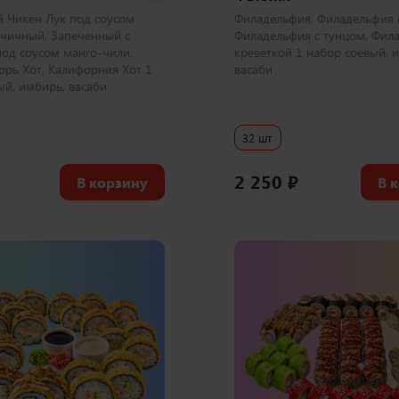
 Чикен Лук под соусом
Филадельфия, Филадельфия с
чичный, Запеченный с
Филадельфия с тунцом, Фил
под соусом манго-чили,
креветкой 1 набор соевый, 
орь Хот, Калифорния Хот 1
васаби
ый, имбирь, васаби
32 шт
2 250
₽
В корзину
В 