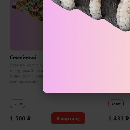
973 г
Семейный
Черная 
i
Горячий ролл с курицей, Ролл с лососем
Бонито с л
и огурцом, Запеченный с креветкой,
калифорния
Мини ролл с креветкой 1 набор соевый,
беконом, Ф
имбирь, васаби
соевый, им
32 шт
32 шт
1 500
₽
1 431
₽
В корзину