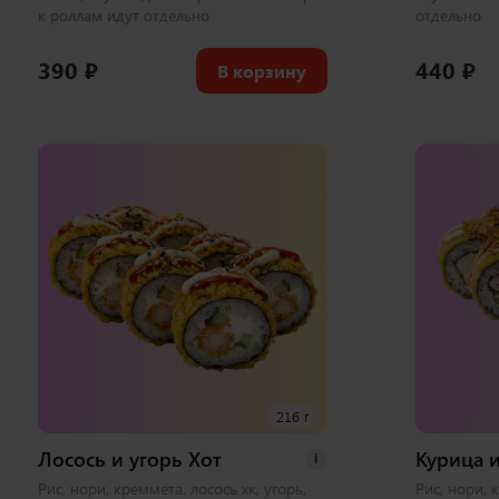
к роллам идут отдельно
отдельно
390
₽
440
₽
В корзину
216 г
Лосось и угорь Хот
Курица и
i
Рис, нори, креммета, лосось хк, угорь,
Рис, нори, 