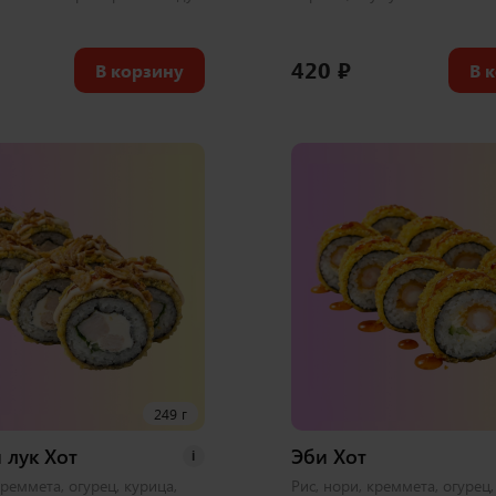
420
₽
В корзину
В 
249 г
 лук Хот
Эби Хот
i
креммета, огурец, курица,
Рис, нори, креммета, огурец,