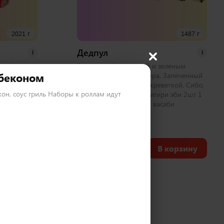
2021 г
1487 г
Дедпул
i
i
лл, Чикен
Запеченный с курицей и зеленым
 беконом
емпура,
луком, Овощной темпура, Запеченный
еченный с
бонито, Калифорния с креветкой, Сибо,
екон, соус гриль Наборы к роллам идут
 с крабом 2
Хосомаки с курицей, Нигири эби 2шт 1
аби
набор соевый, имбирь, васаби
50 шт
2 350
₽
корзину
В корзину