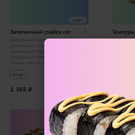
1096 г
Запеченный спайси сет
Темпура 
i
Запеченный спайси с лососем хк,
Лосось и Уг
запеченный спайси с тунцом,
Эби Хот, К
запеченный спайси с креветкой,
соевый, им
запеченный спайси с курицей 1 набор
соевый, имбирь, васаби
32 шт
32 шт
1 365
₽
1 300
₽
В корзину