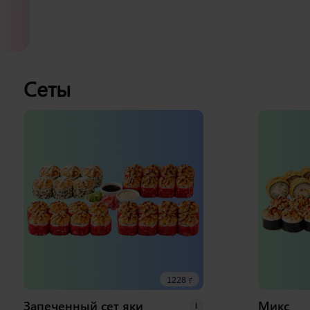
Сеты
1228 г
Запеченный сет яки
Микс
i