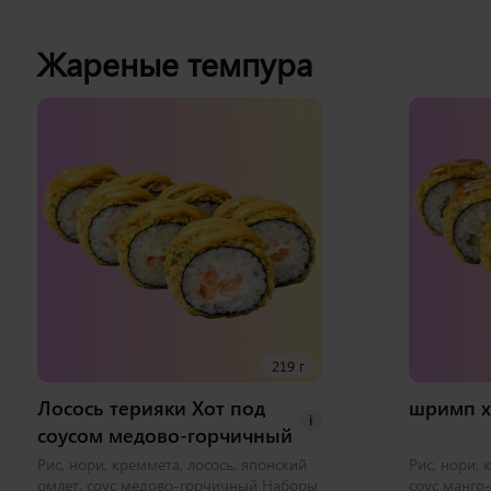
Жареные темпура
219 г
Лосось терияки Хот под
шримп х
i
соусом медово-горчичный
Рис, нори, креммета, лосось, японский
Рис, нори, 
омлет, соус медово-горчичный Наборы
соус манго