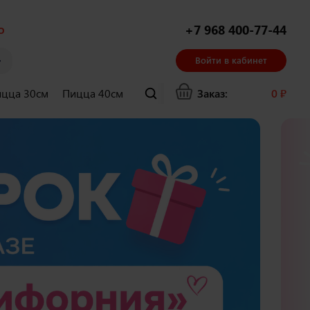
о
+7 968 400-77-44
Войти в кабинет
цца 30см
Пицца 40см
Суши и гунканы
Заказ:
Хачапури
0
₽
Ла