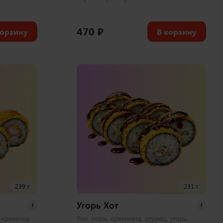
470
₽
корзину
В корзину
239 г
231 г
Угорь Хот
i
i
 креветка,
Рис, нори, креммета, огурец, угорь,