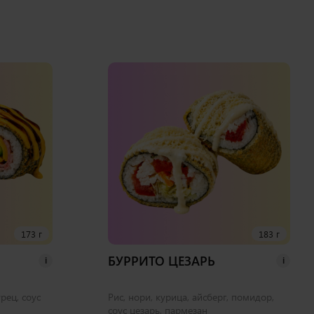
173 г
183 г
БУРРИТО ЦЕЗАРЬ
i
i
урец, соус
Рис, нори, курица, айсберг, помидор,
соус цезарь, пармезан