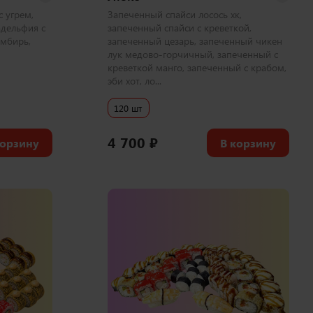
 угрем,
Запеченный спайси лосось хк,
адельфия с
запеченный спайси с креветкой,
имбирь,
запеченный цезарь, запеченный чикен
лук медово-горчичный, запеченный с
креветкой манго, запеченный с крабом,
эби хот, ло...
120 шт
4 700
₽
корзину
В корзину