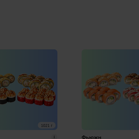
1021 г
Фьюжн
i