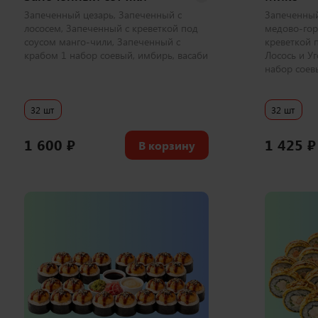
Запеченный цезарь, Запеченный с
Запеченный
лососем, Запеченный с креветкой под
медово-гор
соусом манго-чили, Запеченный с
креветкой 
крабом 1 набор соевый, имбирь, васаби
Лосось и Уг
набор соев
32 шт
32 шт
1 600
₽
1 425
₽
В корзину