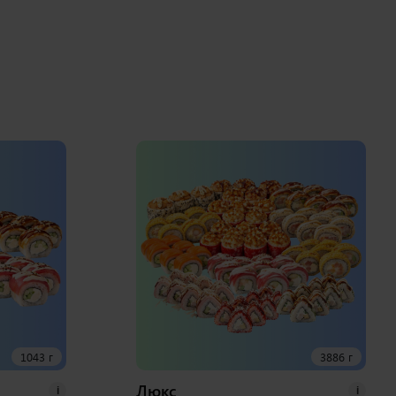
1043 г
3886 г
Люкс
i
i