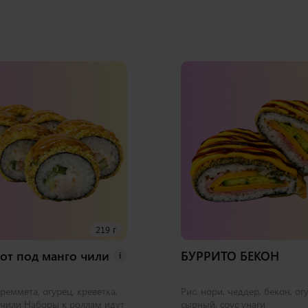
219 г
от под манго чили
БУРРИТО БЕКОН
i
креммета, огурец, креветка,
Рис, нори, чеддер, бекон, ог
-чили Наборы к роллам идут
сырный, соус унаги