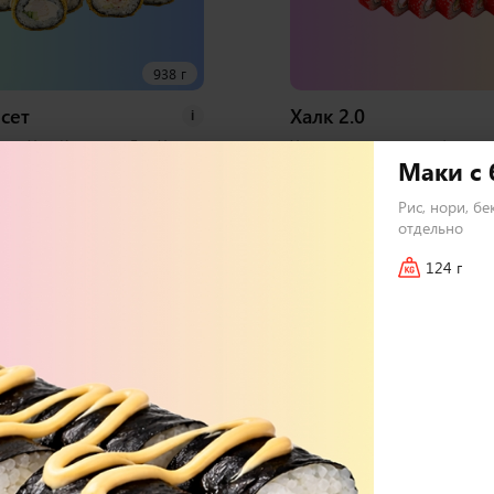
938 г
сет
Халк 2.0
i
орь Хот, Курица и Лук Хот,
Хосомаки с лососем, Фиш ро
Маки с
алифорния Хот 1 набор
фреш, Дон бекон, Сытный т
бирь, васаби
Маки, Мистик темпура, Зап
Рис, нори, б
курицей, Запеченный спайси
отдельно
набора соевый, имбирь, вас
124 г
72 шт
3 000
₽
В корзину
В 