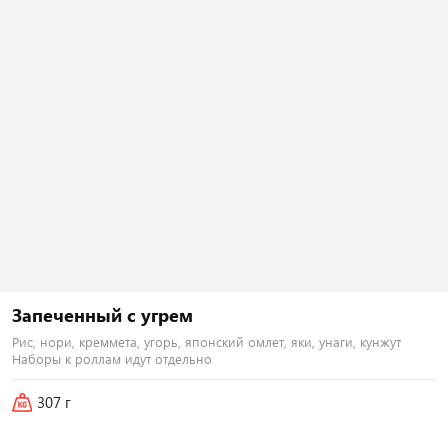
Тортилья, рис, креммета, курица хк,
Тортилья, рис, креммета, японский
бекон, огурец, помидор, лук
омлет, тунец, лосось хк, тонкацу,
зеленый, соус гриль Наборы к
соус унаги Наборы к роллам идут
роллам идут отдельно
отдельно
440
₽
500
₽
В корзину
В корзину
Запеченный с угрем
251 г
Рис, нори, креммета, угорь, японский омлет, яки, унаги, кунжут
Наборы к роллам идут отдельно
Цезарь флай
i
Тортилья, рис, креммета, курица хк,
307 г
айсберг, помидор, пармезан, соус
цезарь, сухари панко Наборы к
роллам идут отдельно