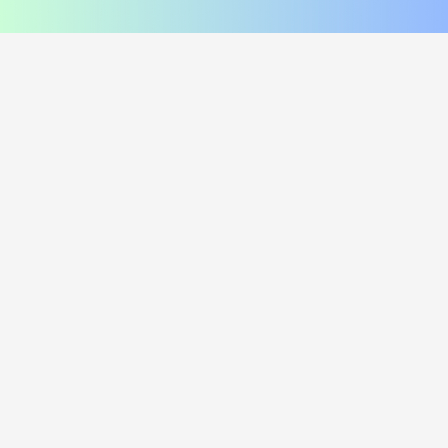
соус сырный, соус унаги
помидор, соус цезарь, пармезан
420
₽
470
₽
В корзину
В корзину
216 г
249 г
Лосось и угорь Хот
Курица и лук Хот
i
i
Рис, нори, креммета, лосось хк,
Рис, нори, креммета, огурец,
угорь, танкацу, кимчи, кунжут
курица, танкацу, лук зеленый,
Наборы к роллам идут отдельно
спайси, лук фри Наборы к роллам
идут отдельно
450
₽
385
₽
В корзину
В корзину