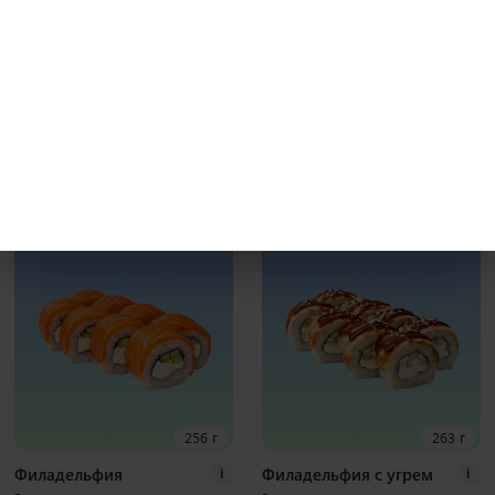
231 г
241 г
Бекон гриль
Калифорния с крабом
i
i
Рис, нори, креммета, японский
Рис, нори, креммета, огурец, краб,
омлет, курица хк, бекон, соус гриль
тобико Наборы к роллам идут
Наборы к роллам идут отдельно
отдельно
8 шт
8 шт
400
₽
370
₽
В корзину
В корзину
256 г
263 г
Филадельфия
Филадельфия с угрем
i
i