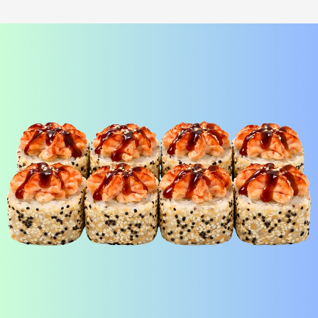
Лосось терияки Хот
шримп хот под манго
i
под соусом медово-
чили
i
горчичный
Рис, нори, креммета, лосось,
Рис, нори, креммета, огурец,
японский омлет, соус медово-
креветка, соус манго-чили Наборы
горчичный Наборы к роллам идут
к роллам идут отдельно
отдельно
390
₽
440
₽
В корзину
В корзину
173 г
183 г
БУРРИТО БЕКОН
БУРРИТО ЦЕЗАРЬ
i
i
Рис, нори, чеддер, бекон, огурец,
Рис, нори, курица, айсберг,