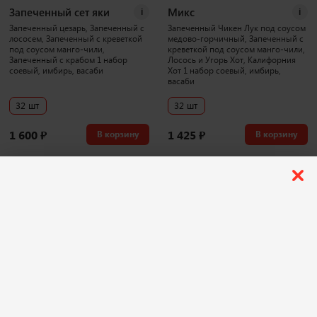
Запеченный сет яки
Микс
i
i
Запеченный цезарь, Запеченный с
Запеченный Чикен Лук под соусом
лососем, Запеченный с креветкой
медово-горчичный, Запеченный с
под соусом манго-чили,
креветкой под соусом манго-чили,
Запеченный с крабом 1 набор
Лосось и Угорь Хот, Калифорния
соевый, имбирь, васаби
Хот 1 набор соевый, имбирь,
васаби
32 шт
32 шт
1 600
₽
1 425
₽
В корзину
В корзину
1043 г
3886 г