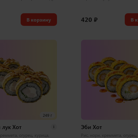
420
₽
В корзину
В 
249 г
 лук Хот
Эби Хот
i
креммета, огурец, курица,
Рис, нори, креммета, огурец,