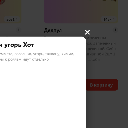
2021 г
1487 г
Дедпул
i
i
лл, Чикен
Запеченный с курицей и зеленым
и угорь Хот
емпура,
луком, Овощной темпура, Запеченный
еченный с
бонито, Калифорния с креветкой, Сибо,
еммета, лосось хк, угорь, танкацу, кимчи,
 с крабом 2
Хосомаки с курицей, Нигири эби 2шт 1
ы к роллам идут отдельно
аби
набор соевый, имбирь, васаби
50 шт
2 350
₽
корзину
В корзину