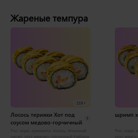
Жареные темпура
219 г
Лосось терияки Хот под
шримп х
i
соусом медово-горчичный
Рис, нори, креммета, лосось, японский
Рис, нори, 
омлет, соус медово-горчичный Наборы
соус манго