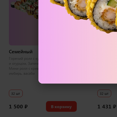
973 г
Семейный
Черная 
i
Горячий ролл с курицей, Ролл с лососем
Бонито с л
и огурцом, Запеченный с креветкой,
калифорния
Мини ролл с креветкой 1 набор соевый,
беконом, Ф
имбирь, васаби
соевый, им
32 шт
32 шт
1 500
₽
1 431
₽
В корзину