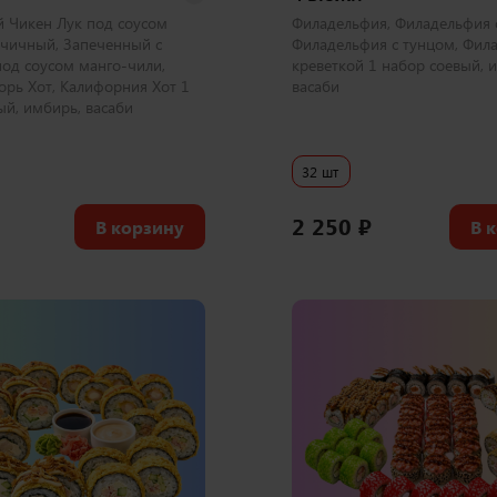
 Чикен Лук под соусом
Филадельфия, Филадельфия с
чичный, Запеченный с
Филадельфия с тунцом, Фил
под соусом манго-чили,
креветкой 1 набор соевый, 
орь Хот, Калифорния Хот 1
васаби
ый, имбирь, васаби
32 шт
2 250
₽
В корзину
В 