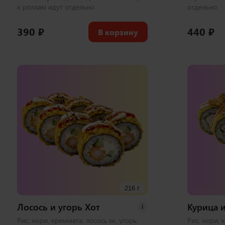
к роллам идут отдельно
отдельно
390
₽
440
₽
В корзину
216 г
Лосось и угорь Хот
Курица и
i
Рис, нори, креммета, лосось хк, угорь,
Рис, нори, 