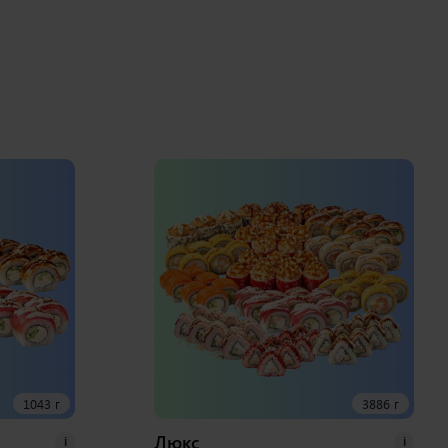
1043 г
3886 г
Люкс
i
i