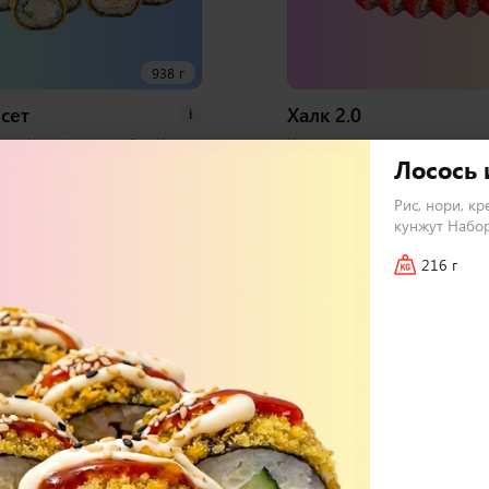
938 г
сет
Халк 2.0
i
орь Хот, Курица и Лук Хот,
Хосомаки с лососем, Фиш ро
Лосось 
алифорния Хот 1 набор
фреш, Дон бекон, Сытный т
бирь, васаби
Маки, Мистик темпура, Зап
Рис, нори, кр
курицей, Запеченный спайси
кунжут Набор
набора соевый, имбирь, вас
216 г
72 шт
3 000
₽
В корзину
В 