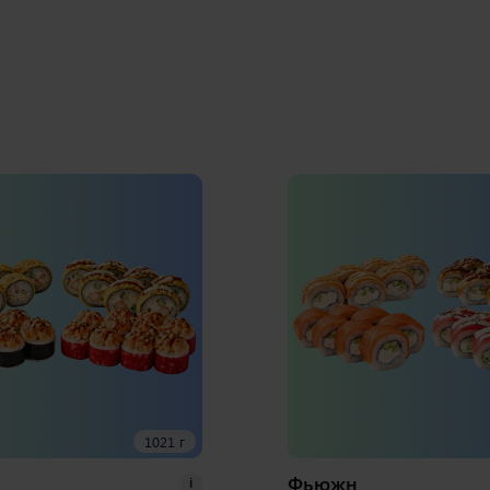
1021 г
Фьюжн
i