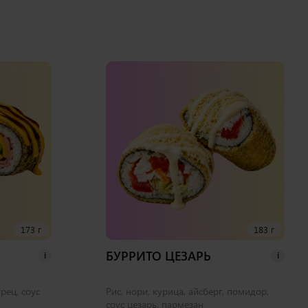
173 г
183 г
БУРРИТО ЦЕЗАРЬ
i
i
урец, соус
Рис, нори, курица, айсберг, помидор,
соус цезарь, пармезан