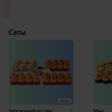
Сеты
1228 г
Запеченный сет яки
Микс
i