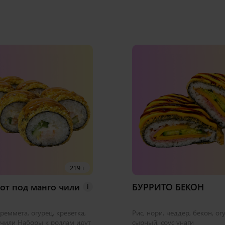
219 г
от под манго чили
БУРРИТО БЕКОН
i
креммета, огурец, креветка,
Рис, нори, чеддер, бекон, ог
-чили Наборы к роллам идут
сырный, соус унаги