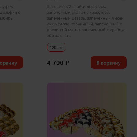
 угрем,
Запеченный спайси лосось хк,
адельфия с
запеченный спайси с креветкой,
имбирь,
запеченный цезарь, запеченный чикен
лук медово-горчичный, запеченный с
креветкой манго, запеченный с крабом,
эби хот, ло...
120 шт
4 700
₽
корзину
В корзину