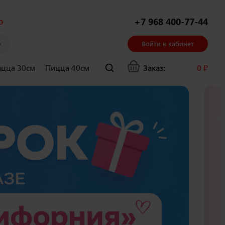
о
+7 968 400-77-44
Войти в кабинет
цца 30см
Пицца 40см
Суши и гунканы
Заказ:
Хачапури
0
₽
Ла