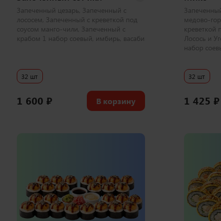
Запеченный цезарь, Запеченный с
Запеченный
лососем, Запеченный с креветкой под
медово-гор
соусом манго-чили, Запеченный с
креветкой 
крабом 1 набор соевый, имбирь, васаби
Лосось и Уг
набор соев
32 шт
32 шт
1 600
₽
1 425
₽
В корзину