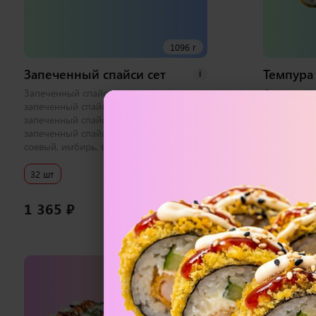
1096 г
Запеченный спайси сет
Темпура 
i
Запеченный спайси с лососем хк,
Лосось и Уг
запеченный спайси с тунцом,
Эби Хот, К
запеченный спайси с креветкой,
соевый, им
запеченный спайси с курицей 1 набор
соевый, имбирь, васаби
32 шт
32 шт
1 365
₽
1 300
₽
В корзину