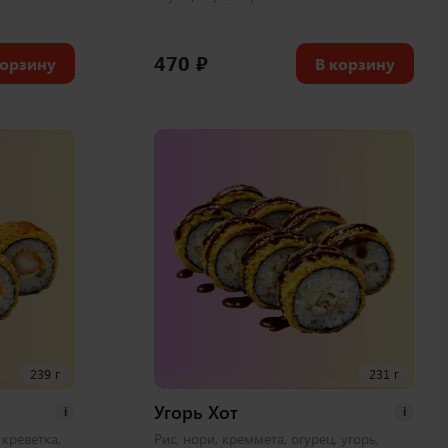
470
₽
корзину
В корзину
239 г
231 г
Угорь Хот
i
i
 креветка,
Рис, нори, креммета, огурец, угорь,