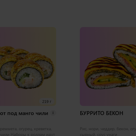
219 г
от под манго чили
БУРРИТО БЕКОН
i
креммета, огурец, креветка,
Рис, нори, чеддер, бекон, ог
-чили Наборы к роллам идут
сырный, соус унаги