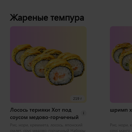
Жареные темпура
219 г
Лосось терияки Хот под
шримп х
i
соусом медово-горчичный
Рис, нори, креммета, лосось, японский
Рис, нори, 
омлет, соус медово-горчичный Наборы
соус манго