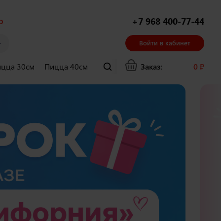
о
+7 968 400-77-44
Войти в кабинет
цца 30см
Пицца 40см
Суши и гунканы
Заказ:
Хачапури
0
₽
Ла