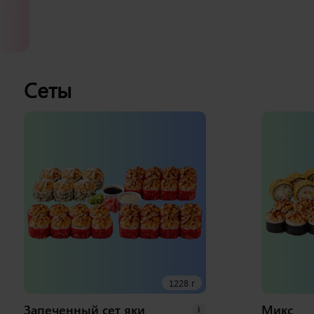
Сеты
1228 г
Запеченный сет яки
Микс
i