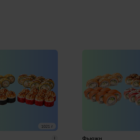
1021 г
Фьюжн
i