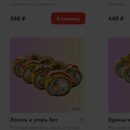
к роллам идут отдельно
отдельно
390
₽
440
₽
В корзину
216 г
Лосось и угорь Хот
Курица и
i
Рис, нори, креммета, лосось хк, угорь,
Рис, нори, 