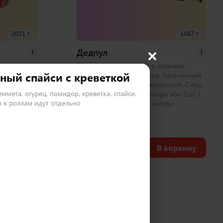
2021 г
1487 г
Дедпул
i
i
лл, Чикен
Запеченный с курицей и зеленым
ный спайси с креветкой
емпура,
луком, Овощной темпура, Запеченный
еченный с
бонито, Калифорния с креветкой, Сибо,
еммета, огурец, помидор, креветка, спайси,
 с крабом 2
Хосомаки с курицей, Нигири эби 2шт 1
 к роллам идут отдельно
аби
набор соевый, имбирь, васаби
50 шт
2 350
₽
корзину
В корзину