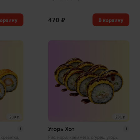
470
₽
корзину
В корзину
239 г
231 г
Угорь Хот
i
i
 креветка,
Рис, нори, креммета, огурец, угорь,