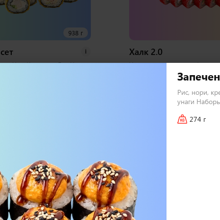
938 г
сет
Халк 2.0
i
орь Хот, Курица и Лук Хот,
Хосомаки с лососем, Фиш ро
Запечен
алифорния Хот 1 набор
фреш, Дон бекон, Сытный т
бирь, васаби
Маки, Мистик темпура, Зап
Рис, нори, кр
курицей, Запеченный спайси
унаги Наборы
набора соевый, имбирь, вас
274 г
72 шт
3 000
₽
В корзину
В 