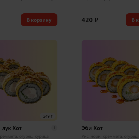
420
₽
В корзину
В 
249 г
 лук Хот
Эби Хот
i
креммета, огурец, курица,
Рис, нори, креммета, огурец,