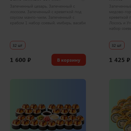
Запеченный цезарь, Запеченный с
Запеченный
лососем, Запеченный с креветкой под
медово-гор
соусом манго-чили, Запеченный с
креветкой 
крабом 1 набор соевый, имбирь, васаби
Лосось и Уг
набор соев
32 шт
32 шт
1 600
₽
1 425
₽
В корзину