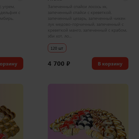
 угрем,
Запеченный спайси лосось хк,
адельфия с
запеченный спайси с креветкой,
имбирь,
запеченный цезарь, запеченный чикен
лук медово-горчичный, запеченный с
креветкой манго, запеченный с крабом,
эби хот, ло...
120 шт
4 700
₽
корзину
В корзину