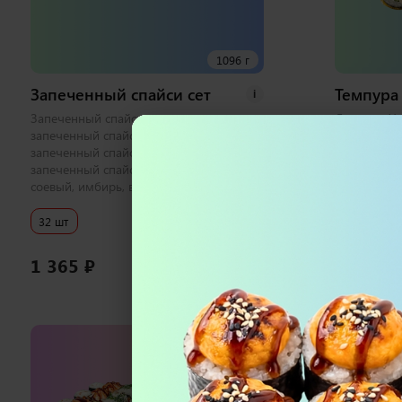
1096 г
Запеченный спайси сет
Темпура 
i
Запеченный спайси с лососем хк,
Лосось и Уг
запеченный спайси с тунцом,
Эби Хот, К
запеченный спайси с креветкой,
соевый, им
запеченный спайси с курицей 1 набор
соевый, имбирь, васаби
32 шт
32 шт
1 365
₽
1 300
₽
В корзину