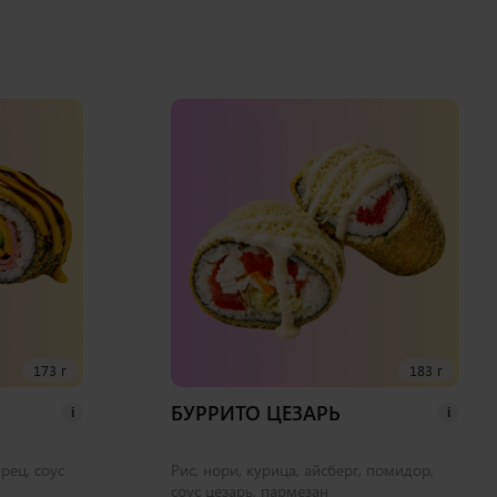
173 г
183 г
БУРРИТО ЦЕЗАРЬ
i
i
урец, соус
Рис, нори, курица, айсберг, помидор,
соус цезарь, пармезан