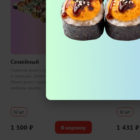
973 г
Семейный
Черная 
i
Горячий ролл с курицей, Ролл с лососем
Бонито с л
и огурцом, Запеченный с креветкой,
калифорния
Мини ролл с креветкой 1 набор соевый,
беконом, Ф
имбирь, васаби
соевый, им
32 шт
32 шт
1 500
₽
1 431
₽
В корзину