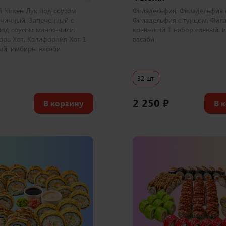
 Чикен Лук под соусом
Филадельфия, Филадельфия с
чичный, Запеченный с
Филадельфия с тунцом, Фил
под соусом манго-чили,
креветкой 1 набор соевый, 
орь Хот, Калифорния Хот 1
васаби
ый, имбирь, васаби
32 шт
2 250
₽
В корзину
В 