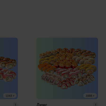
1043 г
3886 г
Люкс
i
i