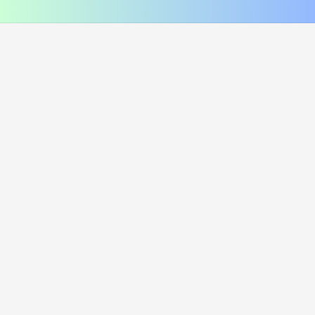
соус сырный, соус унаги
помидор, соус цезарь, пармезан
420
₽
470
₽
В корзину
В корзину
216 г
249 г
Лосось и угорь Хот
Курица и лук Хот
i
i
Рис, нори, креммета, лосось хк,
Рис, нори, креммета, огурец,
угорь, танкацу, кимчи, кунжут
курица, танкацу, лук зеленый,
Наборы к роллам идут отдельно
спайси, лук фри Наборы к роллам
идут отдельно
450
₽
385
₽
В корзину
В корзину