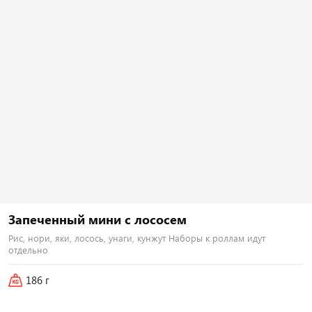
Тортилья, рис, креммета, курица хк,
Тортилья, рис, креммета, японский
бекон, огурец, помидор, лук
омлет, тунец, лосось хк, тонкацу,
зеленый, соус гриль Наборы к
соус унаги Наборы к роллам идут
роллам идут отдельно
отдельно
440
₽
500
₽
В корзину
В корзину
Запеченный мини с лососем
251 г
Рис, нори, яки, лосось, унаги, кунжут Наборы к роллам идут
отдельно
Цезарь флай
i
Тортилья, рис, креммета, курица хк,
186 г
айсберг, помидор, пармезан, соус
цезарь, сухари панко Наборы к
роллам идут отдельно