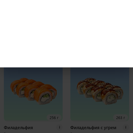
231 г
241 г
Бекон гриль
Калифорния с крабом
i
i
Рис, нори, креммета, японский
Рис, нори, креммета, огурец, краб,
омлет, курица хк, бекон, соус гриль
тобико Наборы к роллам идут
Наборы к роллам идут отдельно
отдельно
8 шт
8 шт
400
₽
370
₽
В корзину
В корзину
256 г
263 г
Филадельфия
Филадельфия с угрем
i
i