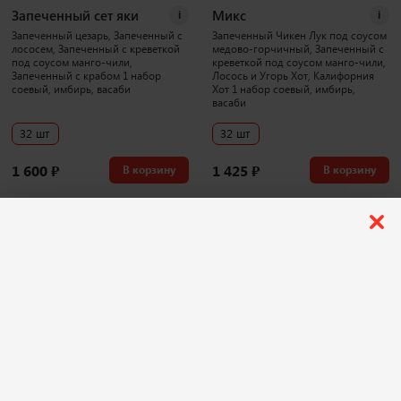
Запеченный сет яки
Микс
i
i
Запеченный цезарь, Запеченный с
Запеченный Чикен Лук под соусом
лососем, Запеченный с креветкой
медово-горчичный, Запеченный с
под соусом манго-чили,
креветкой под соусом манго-чили,
Запеченный с крабом 1 набор
Лосось и Угорь Хот, Калифорния
соевый, имбирь, васаби
Хот 1 набор соевый, имбирь,
васаби
32 шт
32 шт
1 600
₽
1 425
₽
В корзину
В корзину
1043 г
3886 г