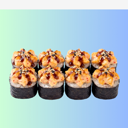
Лосось терияки Хот
шримп хот под манго
i
под соусом медово-
чили
i
горчичный
Рис, нори, креммета, лосось,
Рис, нори, креммета, огурец,
японский омлет, соус медово-
креветка, соус манго-чили Наборы
горчичный Наборы к роллам идут
к роллам идут отдельно
отдельно
390
₽
440
₽
В корзину
В корзину
173 г
183 г
БУРРИТО БЕКОН
БУРРИТО ЦЕЗАРЬ
i
i
Рис, нори, чеддер, бекон, огурец,
Рис, нори, курица, айсберг,