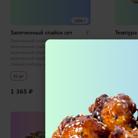
1096 г
Запеченный спайси сет
Темпура 
i
Запеченный спайси с лососем хк,
Лосось и Уг
запеченный спайси с тунцом,
Эби Хот, К
запеченный спайси с креветкой,
соевый, им
запеченный спайси с курицей 1 набор
соевый, имбирь, васаби
32 шт
32 шт
1 365
₽
1 300
₽
В корзину