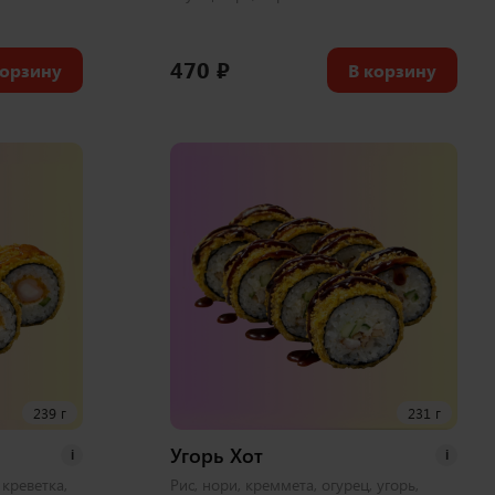
470
₽
корзину
В корзину
239 г
231 г
Угорь Хот
i
i
 креветка,
Рис, нори, креммета, огурец, угорь,