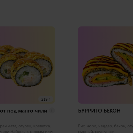
219 г
от под манго чили
БУРРИТО БЕКОН
i
креммета, огурец, креветка,
Рис, нори, чеддер, бекон, ог
-чили Наборы к роллам идут
сырный, соус унаги