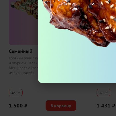
973 г
Семейный
Черная 
i
Горячий ролл с курицей, Ролл с лососем
Бонито с л
и огурцом, Запеченный с креветкой,
калифорния
Мини ролл с креветкой 1 набор соевый,
беконом, Ф
имбирь, васаби
соевый, им
32 шт
32 шт
1 500
₽
1 431
₽
В корзину