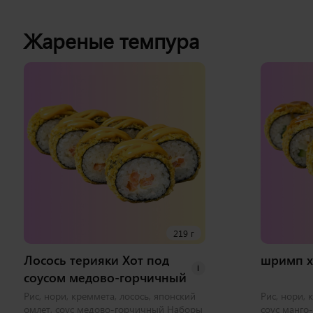
Жареные темпура
219 г
Лосось терияки Хот под
шримп х
i
соусом медово-горчичный
Рис, нори, креммета, лосось, японский
Рис, нори, 
омлет, соус медово-горчичный Наборы
соус манго