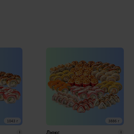
1043 г
3886 г
Люкс
i
i