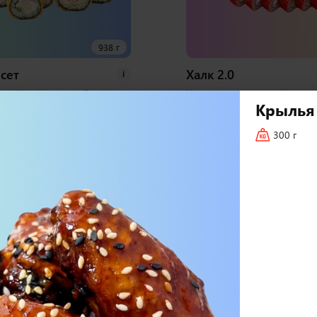
938 г
сет
Халк 2.0
i
орь Хот, Курица и Лук Хот,
Хосомаки с лососем, Фиш ро
Крылья
алифорния Хот 1 набор
фреш, Дон бекон, Сытный т
бирь, васаби
Маки, Мистик темпура, Зап
курицей, Запеченный спайси
300 г
набора соевый, имбирь, вас
72 шт
3 000
₽
В корзину
В 