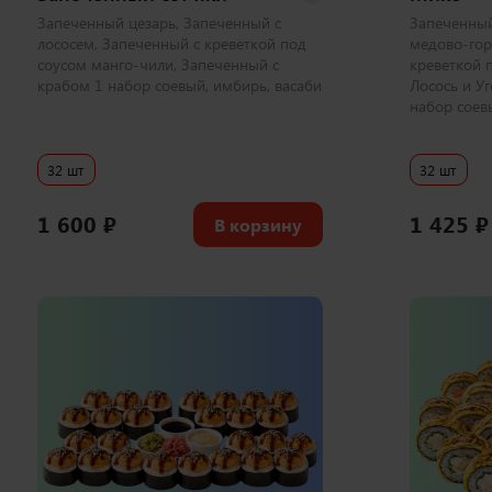
Запеченный цезарь, Запеченный с
Запеченный
лососем, Запеченный с креветкой под
медово-гор
соусом манго-чили, Запеченный с
креветкой 
крабом 1 набор соевый, имбирь, васаби
Лосось и Уг
набор соев
32 шт
32 шт
1 600
₽
1 425
₽
В корзину