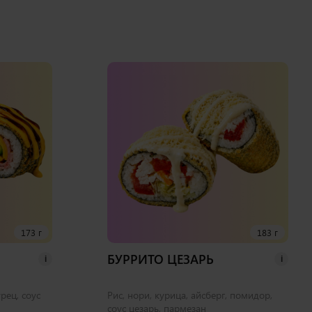
173 г
183 г
БУРРИТО ЦЕЗАРЬ
i
i
урец, соус
Рис, нори, курица, айсберг, помидор,
соус цезарь, пармезан