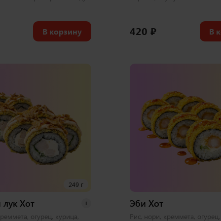
420
₽
В корзину
В 
249 г
 лук Хот
Эби Хот
i
креммета, огурец, курица,
Рис, нори, креммета, огурец,