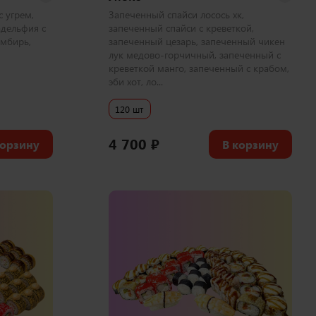
 угрем,
Запеченный спайси лосось хк,
адельфия с
запеченный спайси с креветкой,
имбирь,
запеченный цезарь, запеченный чикен
лук медово-горчичный, запеченный с
креветкой манго, запеченный с крабом,
эби хот, ло...
120 шт
4 700
₽
корзину
В корзину