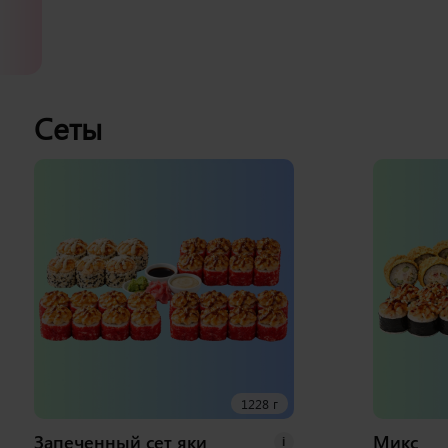
Сеты
1228 г
Запеченный сет яки
Микс
i