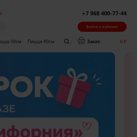
о
+7 968 400-77-44
Войти в кабинет
цца 30см
Пицца 40см
Суши и гунканы
Заказ:
Хачапури
0
₽
Ла