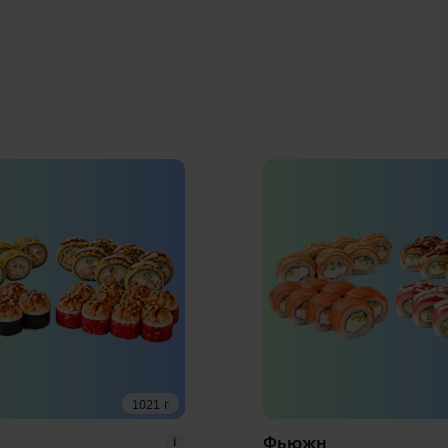
1021 г
Фьюжн
i