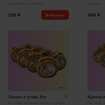
к роллам идут отдельно
отдельно
390
₽
440
₽
В корзину
216 г
Лосось и угорь Хот
Курица и
i
Рис, нори, креммета, лосось хк, угорь,
Рис, нори, 