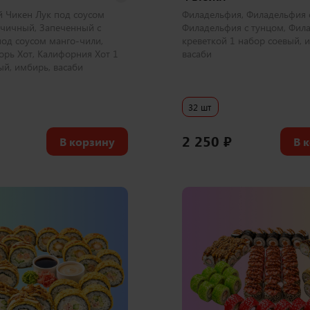
 Чикен Лук под соусом
Филадельфия, Филадельфия с
чичный, Запеченный с
Филадельфия с тунцом, Фил
под соусом манго-чили,
креветкой 1 набор соевый, 
орь Хот, Калифорния Хот 1
васаби
ый, имбирь, васаби
32 шт
2 250
₽
В корзину
В 