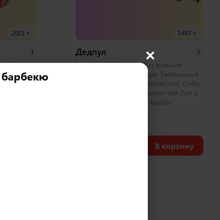
2021 г
1487 г
Дедпул
i
i
лл, Чикен
Запеченный с курицей и зеленым
 барбекю
емпура,
луком, Овощной темпура, Запеченный
еченный с
бонито, Калифорния с креветкой, Сибо,
 с крабом 2
Хосомаки с курицей, Нигири эби 2шт 1
аби
набор соевый, имбирь, васаби
50 шт
2 350
₽
корзину
В корзину