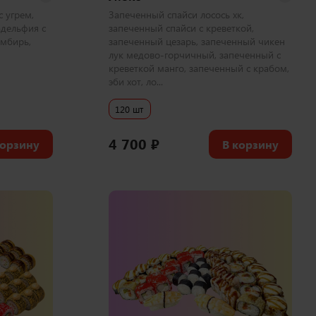
 угрем,
Запеченный спайси лосось хк,
адельфия с
запеченный спайси с креветкой,
имбирь,
запеченный цезарь, запеченный чикен
лук медово-горчичный, запеченный с
креветкой манго, запеченный с крабом,
эби хот, ло...
120 шт
4 700
₽
корзину
В корзину