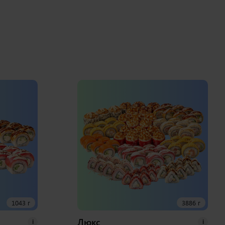
1043 г
3886 г
Люкс
i
i