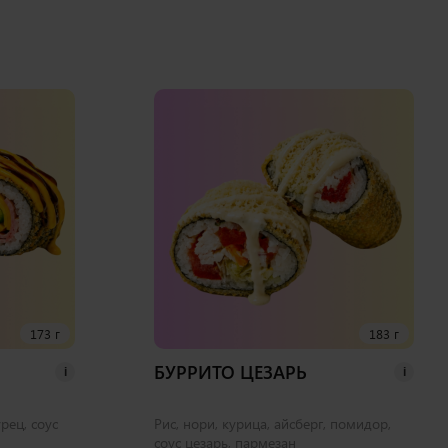
173 г
183 г
БУРРИТО ЦЕЗАРЬ
i
i
урец, соус
Рис, нори, курица, айсберг, помидор,
соус цезарь, пармезан