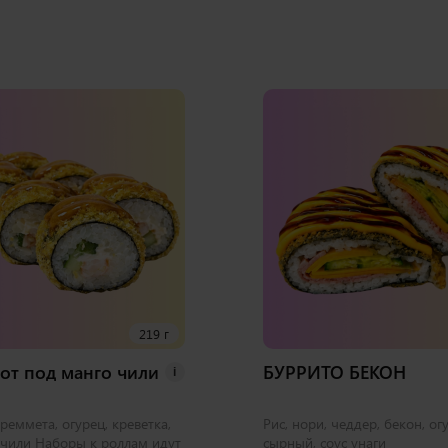
219 г
от под манго чили
БУРРИТО БЕКОН
i
креммета, огурец, креветка,
Рис, нори, чеддер, бекон, ог
-чили Наборы к роллам идут
сырный, соус унаги