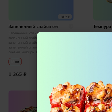
1096 г
Запеченный спайси сет
Темпура 
i
Запеченный спайси с лососем хк,
Лосось и Уг
запеченный спайси с тунцом,
Эби Хот, К
запеченный спайси с креветкой,
соевый, им
запеченный спайси с курицей 1 набор
соевый, имбирь, васаби
32 шт
32 шт
1 365
₽
1 300
₽
В корзину