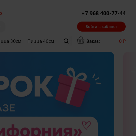
о
+7 968 400-77-44
Войти в кабинет
цца 30см
Пицца 40см
Суши и гунканы
Заказ:
Хачапури
0
₽
Ла