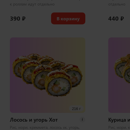
к роллам идут отдельно
отдельно
390
₽
440
₽
В корзину
216 г
Лосось и угорь Хот
Курица и
i
Рис, нори, креммета, лосось хк, угорь,
Рис, нори, 