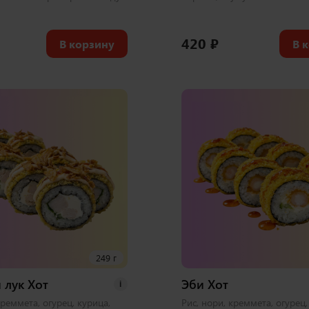
420
₽
В корзину
В 
249 г
 лук Хот
Эби Хот
i
креммета, огурец, курица,
Рис, нори, креммета, огурец,