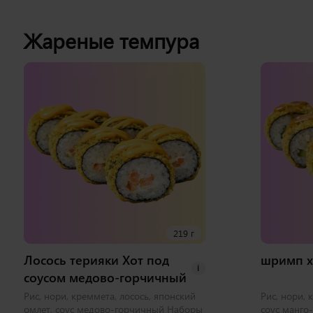
Жареные темпура
219 г
Лосось терияки Хот под
шримп х
i
соусом медово-горчичный
Рис, нори, креммета, лосось, японский
Рис, нори, 
омлет, соус медово-горчичный Наборы
соус манго