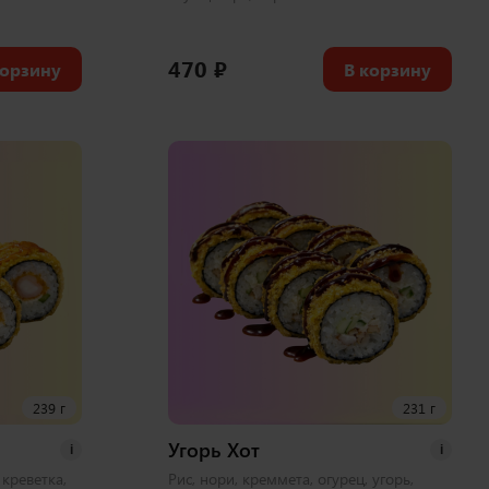
470
₽
корзину
В корзину
239 г
231 г
Угорь Хот
i
i
 креветка,
Рис, нори, креммета, огурец, угорь,