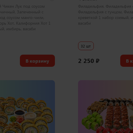
 Чикен Лук под соусом
Филадельфия, Филадельфия с
чичный, Запеченный с
Филадельфия с тунцом, Фил
под соусом манго-чили,
креветкой 1 набор соевый, 
орь Хот, Калифорния Хот 1
васаби
ый, имбирь, васаби
32 шт
2 250
₽
В корзину
В 