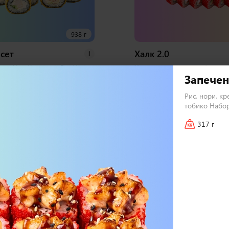
938 г
сет
Халк 2.0
i
орь Хот, Курица и Лук Хот,
Хосомаки с лососем, Фиш ро
Запечен
алифорния Хот 1 набор
фреш, Дон бекон, Сытный т
бирь, васаби
Маки, Мистик темпура, Зап
Рис, нори, кр
курицей, Запеченный спайси
тобико Набор
набора соевый, имбирь, вас
317 г
72 шт
3 000
₽
В корзину
В 