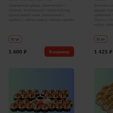
Запеченный цезарь, Запеченный с
Запеченный
лососем, Запеченный с креветкой под
медово-гор
соусом манго-чили, Запеченный с
креветкой 
крабом 1 набор соевый, имбирь, васаби
Лосось и Уг
набор соев
32 шт
32 шт
1 600
₽
1 425
₽
В корзину