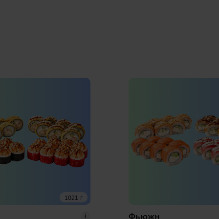
1021 г
Фьюжн
i