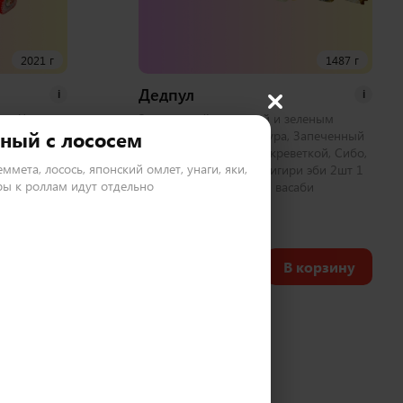
2021 г
1487 г
Дедпул
i
i
лл, Чикен
Запеченный с курицей и зеленым
ный с лососем
емпура,
луком, Овощной темпура, Запеченный
еченный с
бонито, Калифорния с креветкой, Сибо,
еммета, лосось, японский омлет, унаги, яки,
 с крабом 2
Хосомаки с курицей, Нигири эби 2шт 1
ы к роллам идут отдельно
аби
набор соевый, имбирь, васаби
50 шт
2 350
₽
корзину
В корзину