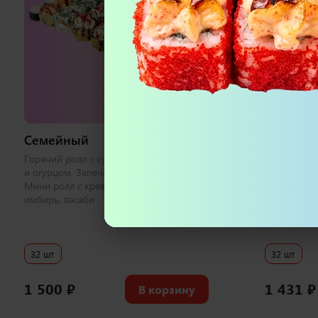
973 г
Семейный
Черная 
i
Горячий ролл с курицей, Ролл с лососем
Бонито с л
и огурцом, Запеченный с креветкой,
калифорния
Мини ролл с креветкой 1 набор соевый,
беконом, Ф
имбирь, васаби
соевый, им
32 шт
32 шт
1 500
₽
1 431
₽
В корзину