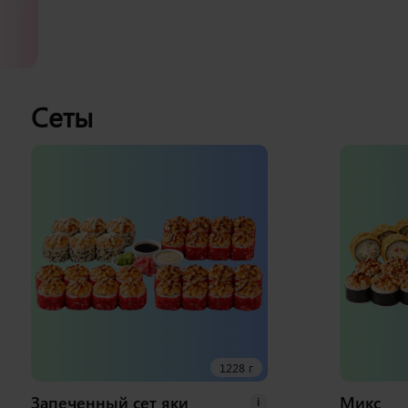
Сеты
1228 г
Запеченный сет яки
Микс
i