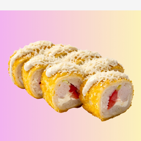
Лосось терияки Хот
шримп хот под манго
i
под соусом медово-
чили
i
горчичный
Рис, нори, креммета, лосось,
Рис, нори, креммета, огурец,
японский омлет, соус медово-
креветка, соус манго-чили Наборы
горчичный Наборы к роллам идут
к роллам идут отдельно
отдельно
390
₽
440
₽
В корзину
В корзину
173 г
183 г
БУРРИТО БЕКОН
БУРРИТО ЦЕЗАРЬ
i
i
Рис, нори, чеддер, бекон, огурец,
Рис, нори, курица, айсберг,