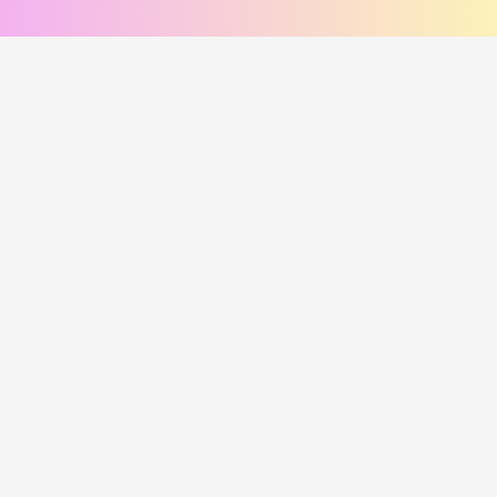
соус сырный, соус унаги
помидор, соус цезарь, пармезан
420
₽
470
₽
В корзину
В корзину
216 г
249 г
Лосось и угорь Хот
Курица и лук Хот
i
i
Рис, нори, креммета, лосось хк,
Рис, нори, креммета, огурец,
угорь, танкацу, кимчи, кунжут
курица, танкацу, лук зеленый,
Наборы к роллам идут отдельно
спайси, лук фри Наборы к роллам
идут отдельно
450
₽
385
₽
В корзину
В корзину