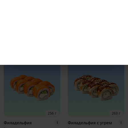
231 г
241 г
Бекон гриль
Калифорния с крабом
i
i
Рис, нори, креммета, японский
Рис, нори, креммета, огурец, краб,
омлет, курица хк, бекон, соус гриль
тобико Наборы к роллам идут
Наборы к роллам идут отдельно
отдельно
8 шт
8 шт
400
₽
370
₽
В корзину
В корзину
256 г
263 г
Филадельфия
Филадельфия с угрем
i
i