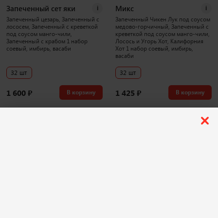
Запеченный сет яки
Микс
i
i
Запеченный цезарь, Запеченный с
Запеченный Чикен Лук под соусом
лососем, Запеченный с креветкой
медово-горчичный, Запеченный с
под соусом манго-чили,
креветкой под соусом манго-чили,
Запеченный с крабом 1 набор
Лосось и Угорь Хот, Калифорния
соевый, имбирь, васаби
Хот 1 набор соевый, имбирь,
васаби
32 шт
32 шт
1 600
₽
1 425
₽
В корзину
В корзину
1043 г
3886 г