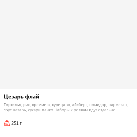
Тортилья, рис, креммета, курица хк,
Тортилья, рис, креммета, японский
бекон, огурец, помидор, лук
омлет, тунец, лосось хк, тонкацу,
зеленый, соус гриль Наборы к
соус унаги Наборы к роллам идут
роллам идут отдельно
отдельно
440
₽
500
₽
В корзину
В корзину
Цезарь флай
251 г
Тортилья, рис, креммета, курица хк, айсберг, помидор, пармезан,
соус цезарь, сухари панко Наборы к роллам идут отдельно
Цезарь флай
i
Тортилья, рис, креммета, курица хк,
251 г
айсберг, помидор, пармезан, соус
цезарь, сухари панко Наборы к
роллам идут отдельно