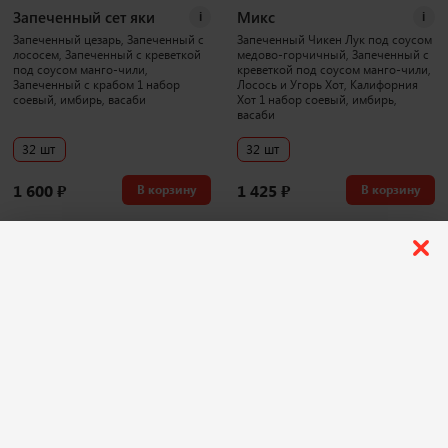
Запеченный сет яки
Микс
i
i
Запеченный цезарь, Запеченный с
Запеченный Чикен Лук под соусом
лососем, Запеченный с креветкой
медово-горчичный, Запеченный с
под соусом манго-чили,
креветкой под соусом манго-чили,
Запеченный с крабом 1 набор
Лосось и Угорь Хот, Калифорния
соевый, имбирь, васаби
Хот 1 набор соевый, имбирь,
васаби
32 шт
32 шт
1 600
₽
1 425
₽
В корзину
В корзину
1043 г
3886 г