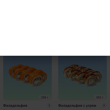
231 г
241 г
Бекон гриль
Калифорния с крабом
i
i
Рис, нори, креммета, японский
Рис, нори, креммета, огурец, краб,
омлет, курица хк, бекон, соус гриль
тобико Наборы к роллам идут
Наборы к роллам идут отдельно
отдельно
8 шт
8 шт
400
₽
370
₽
В корзину
В корзину
256 г
263 г
Филадельфия
Филадельфия с угрем
i
i