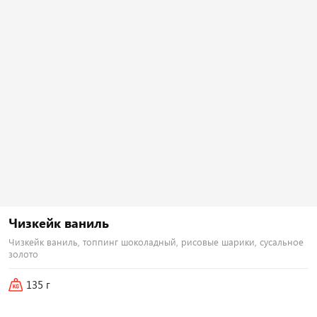
Тортилья, рис, креммета, курица хк,
Тортилья, рис, креммета, японский
бекон, огурец, помидор, лук
омлет, тунец, лосось хк, тонкацу,
зеленый, соус гриль Наборы к
соус унаги Наборы к роллам идут
роллам идут отдельно
отдельно
440
₽
500
₽
В корзину
В корзину
Чизкейк ваниль
251 г
Чизкейк ваниль, топпинг шоколадный, рисовые шарики, сусальное
золото
Цезарь флай
i
Тортилья, рис, креммета, курица хк,
135 г
айсберг, помидор, пармезан, соус
цезарь, сухари панко Наборы к
роллам идут отдельно