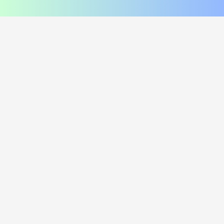
соус сырный, соус унаги
помидор, соус цезарь, пармезан
420
₽
470
₽
В корзину
В корзину
216 г
249 г
Лосось и угорь Хот
Курица и лук Хот
i
i
Рис, нори, креммета, лосось хк,
Рис, нори, креммета, огурец,
угорь, танкацу, кимчи, кунжут
курица, танкацу, лук зеленый,
Наборы к роллам идут отдельно
спайси, лук фри Наборы к роллам
идут отдельно
450
₽
385
₽
В корзину
В корзину