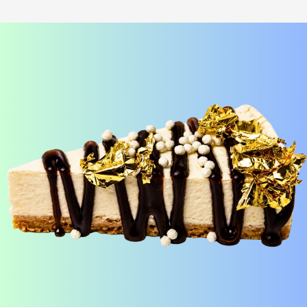
Лосось терияки Хот
шримп хот под манго
i
под соусом медово-
чили
i
горчичный
Рис, нори, креммета, лосось,
Рис, нори, креммета, огурец,
японский омлет, соус медово-
креветка, соус манго-чили Наборы
горчичный Наборы к роллам идут
к роллам идут отдельно
отдельно
390
₽
440
₽
В корзину
В корзину
173 г
183 г
БУРРИТО БЕКОН
БУРРИТО ЦЕЗАРЬ
i
i
Рис, нори, чеддер, бекон, огурец,
Рис, нори, курица, айсберг,