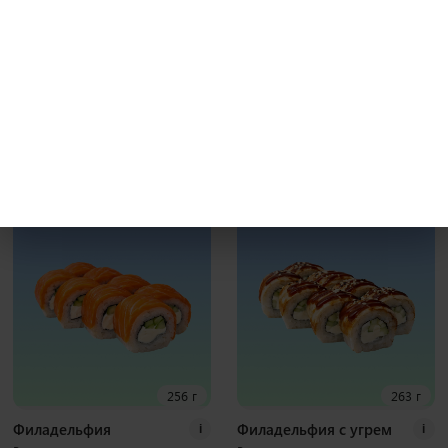
231 г
241 г
Бекон гриль
Калифорния с крабом
i
i
Рис, нори, креммета, японский
Рис, нори, креммета, огурец, краб,
омлет, курица хк, бекон, соус гриль
тобико Наборы к роллам идут
Наборы к роллам идут отдельно
отдельно
8 шт
8 шт
400
₽
370
₽
В корзину
В корзину
256 г
263 г
Филадельфия
Филадельфия с угрем
i
i