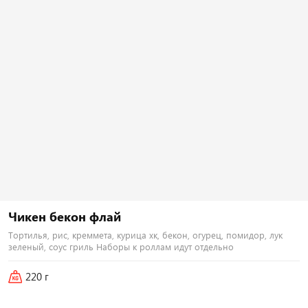
Тортилья, рис, креммета, курица хк,
Тортилья, рис, креммета, японский
бекон, огурец, помидор, лук
омлет, тунец, лосось хк, тонкацу,
зеленый, соус гриль Наборы к
соус унаги Наборы к роллам идут
роллам идут отдельно
отдельно
440
₽
500
₽
В корзину
В корзину
Чикен бекон флай
251 г
Тортилья, рис, креммета, курица хк, бекон, огурец, помидор, лук
зеленый, соус гриль Наборы к роллам идут отдельно
Цезарь флай
i
Тортилья, рис, креммета, курица хк,
220 г
айсберг, помидор, пармезан, соус
цезарь, сухари панко Наборы к
роллам идут отдельно