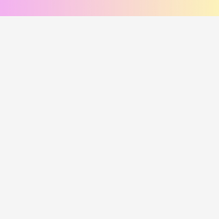
соус сырный, соус унаги
помидор, соус цезарь, пармезан
420
₽
470
₽
В корзину
В корзину
216 г
249 г
Лосось и угорь Хот
Курица и лук Хот
i
i
Рис, нори, креммета, лосось хк,
Рис, нори, креммета, огурец,
угорь, танкацу, кимчи, кунжут
курица, танкацу, лук зеленый,
Наборы к роллам идут отдельно
спайси, лук фри Наборы к роллам
идут отдельно
450
₽
385
₽
В корзину
В корзину