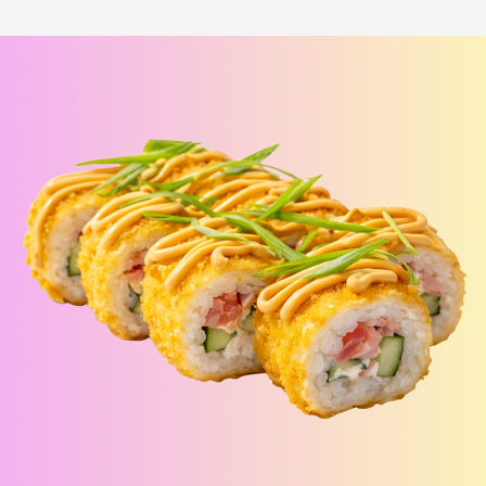
Лосось терияки Хот
шримп хот под манго
i
под соусом медово-
чили
i
горчичный
Рис, нори, креммета, лосось,
Рис, нори, креммета, огурец,
японский омлет, соус медово-
креветка, соус манго-чили Наборы
горчичный Наборы к роллам идут
к роллам идут отдельно
отдельно
390
₽
440
₽
В корзину
В корзину
173 г
183 г
БУРРИТО БЕКОН
БУРРИТО ЦЕЗАРЬ
i
i
Рис, нори, чеддер, бекон, огурец,
Рис, нори, курица, айсберг,