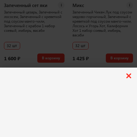
Запеченный сет яки
Микс
i
i
Запеченный цезарь, Запеченный с
Запеченный Чикен Лук под соусом
лососем, Запеченный с креветкой
медово-горчичный, Запеченный с
под соусом манго-чили,
креветкой под соусом манго-чили,
Запеченный с крабом 1 набор
Лосось и Угорь Хот, Калифорния
соевый, имбирь, васаби
Хот 1 набор соевый, имбирь,
васаби
32 шт
32 шт
1 600
₽
1 425
₽
В корзину
В корзину
1043 г
3886 г