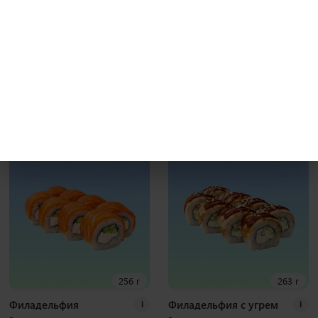
231 г
241 г
Бекон гриль
Калифорния с крабом
i
i
Рис, нори, креммета, японский
Рис, нори, креммета, огурец, краб,
омлет, курица хк, бекон, соус гриль
тобико Наборы к роллам идут
Наборы к роллам идут отдельно
отдельно
8 шт
8 шт
400
₽
370
₽
В корзину
В корзину
256 г
263 г
Филадельфия
Филадельфия с угрем
i
i