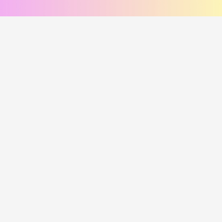
соус сырный, соус унаги
помидор, соус цезарь, пармезан
420
₽
470
₽
В корзину
В корзину
216 г
249 г
Лосось и угорь Хот
Курица и лук Хот
i
i
Рис, нори, креммета, лосось хк,
Рис, нори, креммета, огурец,
угорь, танкацу, кимчи, кунжут
курица, танкацу, лук зеленый,
Наборы к роллам идут отдельно
спайси, лук фри Наборы к роллам
идут отдельно
450
₽
385
₽
В корзину
В корзину