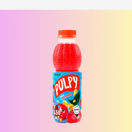
Лосось терияки Хот
шримп хот под манго
i
под соусом медово-
чили
i
горчичный
Рис, нори, креммета, лосось,
Рис, нори, креммета, огурец,
японский омлет, соус медово-
креветка, соус манго-чили Наборы
горчичный Наборы к роллам идут
к роллам идут отдельно
отдельно
390
₽
440
₽
В корзину
В корзину
173 г
183 г
БУРРИТО БЕКОН
БУРРИТО ЦЕЗАРЬ
i
i
Рис, нори, чеддер, бекон, огурец,
Рис, нори, курица, айсберг,