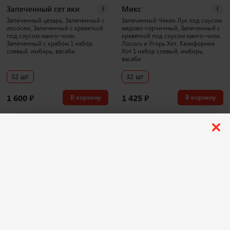
Запеченный сет яки
Микс
i
i
Запеченный цезарь, Запеченный с
Запеченный Чикен Лук под соусом
лососем, Запеченный с креветкой
медово-горчичный, Запеченный с
под соусом манго-чили,
креветкой под соусом манго-чили,
Запеченный с крабом 1 набор
Лосось и Угорь Хот, Калифорния
соевый, имбирь, васаби
Хот 1 набор соевый, имбирь,
васаби
32 шт
32 шт
1 600
₽
1 425
₽
В корзину
В корзину
1043 г
3886 г